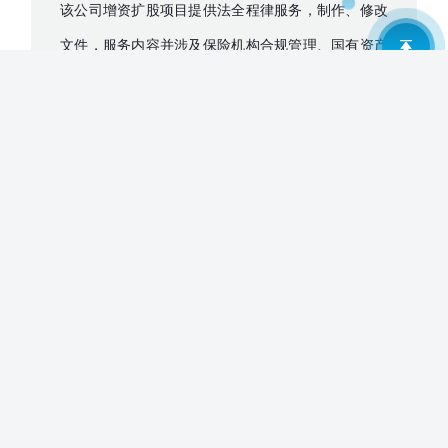
该公司增资扩股项目提供法全程律服务，制作、修改
文件，服务内容并涉及保险机构合规管理、国有资产
管理、外商投资等事务。
4. 国仪资本福光专项产业基金项目：依托临港新片区
分所的区位优势，我所律师团队协同国仪资本将福光
集团引入临港新片区，并通过沟通与磋商，定制和发
行了国仪福光专项产业基金，致力于半导体行业投
资，获得了国仪资本及福光集团的一致好评。
5. 太平科技保险股份有限公司增资项目：我所律师团
队为该公司增资扩股项目提供全程法律服务，制作、
修改文件，服务内容并涉及保险机构合规管理、国有