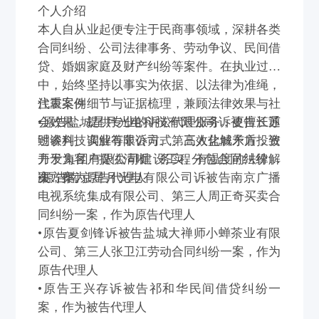
个人介绍
本人自从业起便专注于民商事领域，深耕各类
合同纠纷、公司法律事务、劳动争议、民间借
贷、婚姻家庭及财产纠纷等案件。在执业过程
中，始终坚持以事实为依据、以法律为准绳，
注重案件细节与证据梳理，兼顾法律效果与社
代表案例
会效果，提供专业的诉讼代理服务，更擅长通
•原告盐城星月光电科技有限公司诉被告江苏
过谈判、调解等非诉方式、高效化解矛盾，致
明睿科技实业有限公司、第三人盐城东方投资
力于为客户提供清晰、务实、有温度的法律解
开发集团有限公司建设工程分包合同纠纷一
决方案。
案，作为原告代理人
•原告南京星月光电有限公司诉被告南京广播
电视系统集成有限公司、第三人周正奇买卖合
同纠纷一案，作为原告代理人
•原告夏剑锋诉被告盐城大禅师小蝉茶业有限
公司、第三人张卫江劳动合同纠纷一案，作为
原告代理人
•原告王兴存诉被告祁和华民间借贷纠纷一
案，作为被告代理人