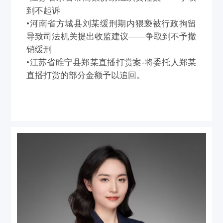
到不起诉
•河南省方城县刘某缓刑期内猥亵被行政拘留
导致司法机关提出收监建议——争取到不予撤
销缓刑
•江苏省睢宁县郑某直播打赏案-将委托人郑某
直播打赏的部分金额予以追回。