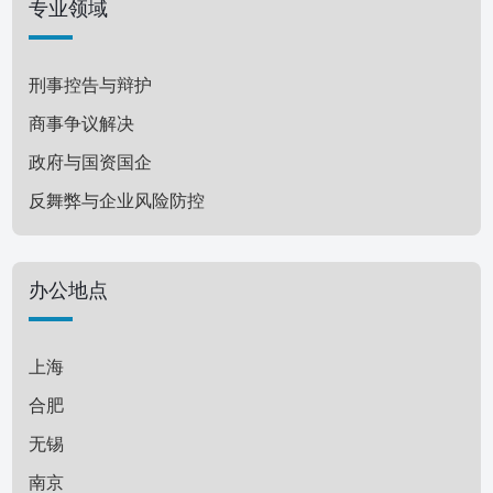
专业领域
刑事控告与辩护
商事争议解决
政府与国资国企
反舞弊与企业风险防控
刑民交叉
投资并购与公司治理
办公地点
银行与金融
知识产权与竞争法
上海
文化传媒与科技
合肥
房地产与建设工程
无锡
婚姻家事与财富管理
南京