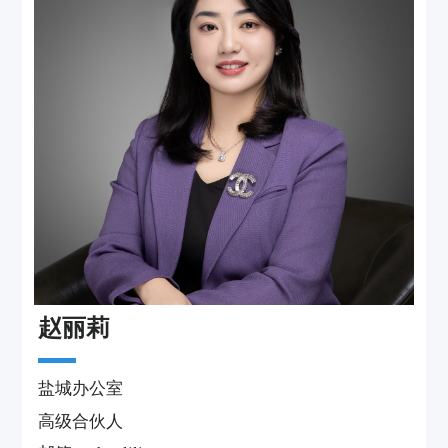
工伤赔偿、劳资纠纷、民间借贷等案件，涉及
金额近十亿，有丰富的诉讼经验。
代表案例
张卫东与上海生盈砼制品有限公司房屋租赁合
同纠纷一案，作为被告代理人多次积极协商，
反复沟通，做了大量工作，最终双方因诉讼费
以及律师费承担问题陷入僵局。代理人主动放
弃律师费，并协调法院减免案件受理费，最终
达成和解，纠纷完美解决。为当事人分忧解难
是律师的宗旨！
执业理念
赵丽莉
以客户利益优先，追求口碑！
盐城办公室
高级合伙人