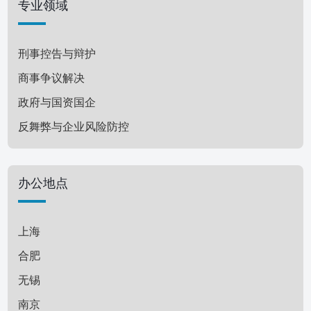
专业领域
刑事控告与辩护
商事争议解决
政府与国资国企
反舞弊与企业风险防控
刑民交叉
投资并购与公司治理
办公地点
银行与金融
知识产权与竞争法
上海
文化传媒与科技
合肥
房地产与建设工程
无锡
婚姻家事与财富管理
南京