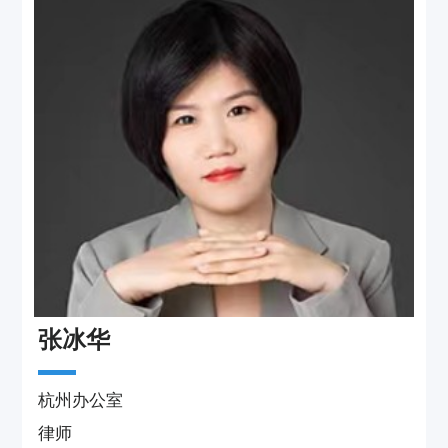
查及执行事务。
同时，查肖萍律师曾任摩拜单车无锡公司法
务，参与摩拜单车无锡公司的设立及发展，并
就公司包括生产运营、劳动与人事制度等问题
提供了全面法律支持。执业以来，查肖萍律师
长期为顾问企业提供：用工法律制度设计、商
事合同纠纷、劳动人事纠纷等法律服务；特别
在劳动人事方面，查肖萍律师曾为多家企业提
供全方位与务实的劳动法解决方案，并为企业
提供有关劳动合规、商业贿赂等方面的培训与
支持。
此外，查肖萍律师具有丰富的民事诉讼及相关
事务处理经验，与各级各类法院沟通顺畅，代
张冰华
表客户处理各类诉讼案件70余件，以其工作严
谨、反应迅速的特点广受客户认可与好评。
杭州办公室
律师