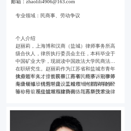
邮箱：zhaolili4906@163.com
专业领域：民商事、劳动争议
个人介绍
赵丽莉，上海博和汉商（盐城）律师事务所高
级合伙人，律所执行委员会主任，本科毕业于
中国矿业大学，现就读中国政法大学民商法学
在职研究生。赵丽莉作为江苏省和盐城市青年
律师领军人才，曾获得江苏省民商事诉讼律师
执业近十年，擅长民事、商事、经济、刑事等
高级研修班优秀学员、盐城市“十佳青年律师”
专业领域，特别对建设工程领域有着深厚的经
等称号，现任盐城市律协网络与高新技术法律
验，目前系盐城市福建商会、江苏华茂管业有
业务委员会副主任。
限公司、江苏苏迈建设工程有限公司、江苏联
鑫建材有限公司、江苏木林森漆业有限公司、
盐城健雄电气安装工程有限公司等常年法律顾
问，曾与中国民生银行盐城分行、盐城农商银
行、盐城市第一人民医院、盐城市第三人民医