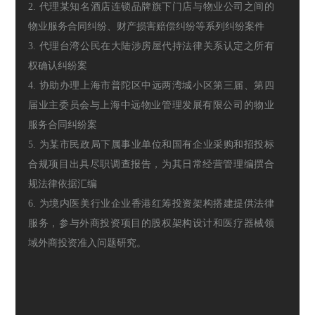
2. 代理某知名酒店连锁品牌旗下门店与物业公司之间的
物业服务合同纠纷、财产损害赔偿纠纷等系列纠纷案件
3. 代理台湾公民在大陆涉房屋代持法律关系认定之所有
权确认纠纷案
4. 协助办理上海市普陀区中远两湾城小区第三届、第四
届业主委员会与上海中远物业管理发展有限公司的物业
服务合同纠纷案
5. 为某市民政局下属事业单位和国有企业采购和招投标
合规项目出具尽职调查报告，为其日常经营管理编撰合
规法律依据汇编
6. 为境内医美行业企业香港红筹投资架构搭建提供法律
服务，参与外商投资项目的股权架构设计和医疗器械领
域外商投资准入问题研究。