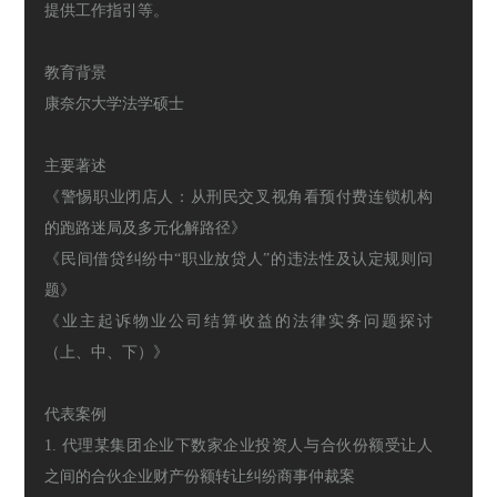
提供工作指引等。
教育背景
康奈尔大学法学硕士
主要著述
《警惕职业闭店人：从刑民交叉视角看预付费连锁机构
的跑路迷局及多元化解路径》
《⺠间借贷纠纷中“职业放贷⼈”的违法性及认定规则问
题》
《业主起诉物业公司结算收益的法律实务问题探讨
（上、中、下）》
代表案例
1. 代理某集团企业下数家企业投资人与合伙份额受让人
之间的合伙企业财产份额转让纠纷商事仲裁案